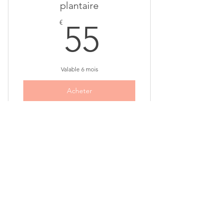
plantaire
55€
€
55
Valable 6 mois
Acheter
Bon cadeau Soin du dos
55€
€
55
Valable 6 mois