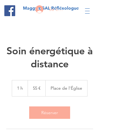
Maggy EGAL Réfléxologue
Se connecter
Soin énergétique à
distance
55
euros
1 h
1
55 €
Place de l'Église
Réserver