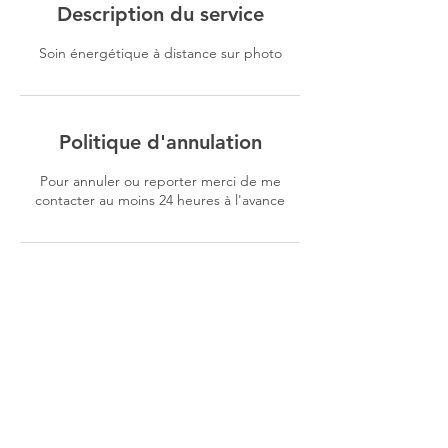
Description du service
Soin énergétique à distance sur photo
Politique d'annulation
Pour annuler ou reporter merci de me
contacter au moins 24 heures à l'avance
Coordonnées
11 Place de l'Église, 44170 Nozay, France
+33661604032
egal.maggy@gmail.com