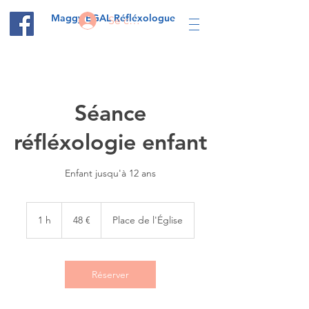
Maggy EGAL Réfléxologue
Se connecter
Séance
réfléxologie enfant
Enfant jusqu'à 12 ans
48
€
1 h
1
48 €
Place de l'Église
Réserver